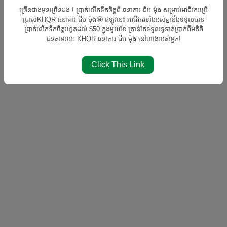
ច្រើនជាងមុនច្រើនដង ! ប្រាក់លើកទឹកចិត្តពី ធនាគារ ជីប ម៉ុង សម្រាប់អាជីវករប្រើ
ប្រាស់KHQR ធនាគារ ជីប ម៉ុង🤩 ឥឡូវនេះ អាជីវករទាំងអស់គ្នានឹងទទួលបាន
ប្រាក់លើកទឹកចិត្តរហូតដល់ $50 ក្នុងមួយខែ គ្រាន់តែទទួលទូទាត់ប្រាក់ពីអតិថិ
ជនតាមរយៈ KHQR ធនាគារ ជីប ម៉ុង នៅហាងរបស់អ្នក!
Click This Link