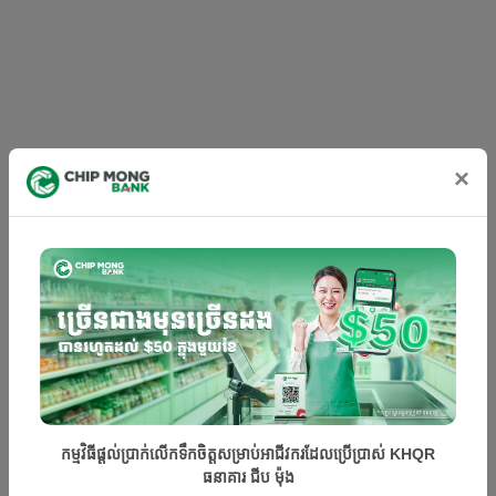
C
×
កម្មវិធីផ្ដល់ប្រាក់លើកទឹកចិត្តសម្រាប់អាជីវករដែលប្រើប្រាស់ KHQR
ធនាគារ ជីប ម៉ុង